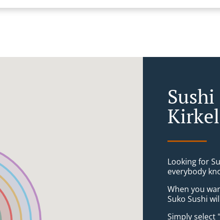
Sushi 
Kirke
Looking for Su
everybody kno
When you want 
Suko Sushi wil
Simply select 