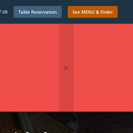
 US
Table Reservation
See MENU & Order