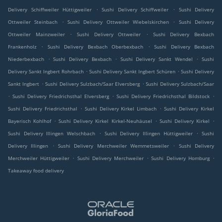
.
.
Delivery Schiffweiler Hüttigweiler
Sushi Delivery Schiffweiler
Sushi Delivery
.
.
Ottweiler Steinbach
Sushi Delivery Ottweiler Wiebelskirchen
Sushi Delivery
.
.
Ottweiler Mainzweiler
Sushi Delivery Ottweiler
Sushi Delivery Bexbach
.
.
Frankenholz
Sushi Delivery Bexbach Oberbexbach
Sushi Delivery Bexbach
.
.
.
Niederbexbach
Sushi Delivery Bexbach
Sushi Delivery Sankt Wendel
Sushi
.
.
Delivery Sankt Ingbert Rohrbach
Sushi Delivery Sankt Ingbert Schüren
Sushi Delivery
.
.
Sankt Ingbert
Sushi Delivery Sulzbach/Saar Elversberg
Sushi Delivery Sulzbach/Saar
.
.
.
Sushi Delivery Friedrichsthal Elversberg
Sushi Delivery Friedrichsthal Bildstock
.
.
Sushi Delivery Friedrichsthal
Sushi Delivery Kirkel Limbach
Sushi Delivery Kirkel
.
.
.
Bayerisch Kohlhof
Sushi Delivery Kirkel Kirkel-Neuhäusel
Sushi Delivery Kirkel
.
.
Sushi Delivery Illingen Welschbach
Sushi Delivery Illingen Hüttigweiler
Sushi
.
.
Delivery Illingen
Sushi Delivery Merchweiler Wemmetsweiler
Sushi Delivery
.
.
.
Merchweiler Hüttigweiler
Sushi Delivery Merchweiler
Sushi Delivery Homburg
Takeaway food delivery