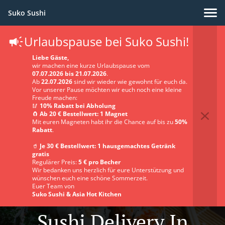
Suko Sushi
Urlaubspause bei Suko Sushi!
Liebe Gäste,
wir machen eine kurze Urlaubspause vom
07.07.2026 bis 21.07.2026
.
Ab
22.07.2026
sind wir wieder wie gewohnt für euch da.
Vor unserer Pause möchten wir euch noch eine kleine
Freude machen:
🥢
10% Rabatt bei Abholung
🧲
Ab 20 € Bestellwert: 1 Magnet
Mit euren Magneten habt ihr die Chance auf bis zu
50%
Rabatt
.
🥤
Je 30 € Bestellwert: 1 hausgemachtes Getränk
gratis
Regulärer Preis:
5 € pro Becher
Wir bedanken uns herzlich für eure Unterstützung und
wünschen euch eine schöne Sommerzeit.
Euer Team von
Suko Sushi & Asia Hot Kitchen
Sushi Delivery In