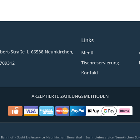
Links
Ebert-Straße 1, 66538 Neunkirchen,
Menü
Tischreservierung
5709312
Kontakt
AKZEPTIERTE ZAHLUNGSMETHODEN
.
.
n Bahnhof
Sushi Lieferservice Neunkirchen Sinnerthal
Sushi Lieferservice Neunkirchen Sp