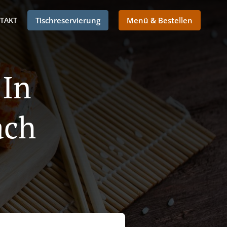
TAKT
Tischreservierung
Menü & Bestellen
 In
ach