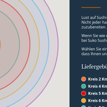
Lust auf Sushi
Nicht jeder ha
zuzubereiten.
Wenn Sie wie 
bei Suko Sushi
Wählen Sie ei
dass Ihnen uns
Liefergeb
Kreis 2 K
Kreis 4 K
Kreis 5 K
Kreis 6 K