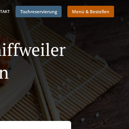
TAKT
Tischreservierung
Menü & Bestellen
iffweiler
en