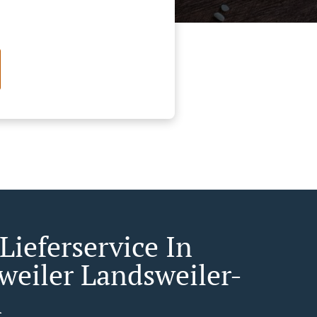
Lieferservice In
fweiler Landsweiler-
n