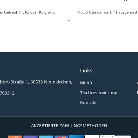
s Getränk K1, K2 oder K3 gratis.
Pro 30 € Bestellwert: 1 hausgemacht
Links
Ebert-Straße 1, 66538 Neunkirchen,
Menü
Tischreservierung
5709312
Kontakt
AKZEPTIERTE ZAHLUNGSMETHODEN