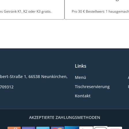
s Getränk K1, K2 oder K3 gratis.
Pro 30 € Bestellwert: 1 hausgemacht
Links
Ebert-Straße 1, 66538 Neunkirchen,
Menü
Tischreservierung
5709312
Kontakt
AKZEPTIERTE ZAHLUNGSMETHODEN