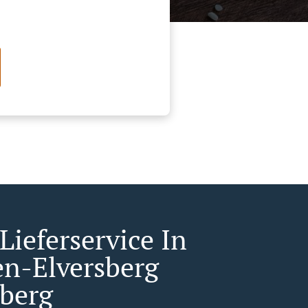
Lieferservice In
en-Elversberg
sberg