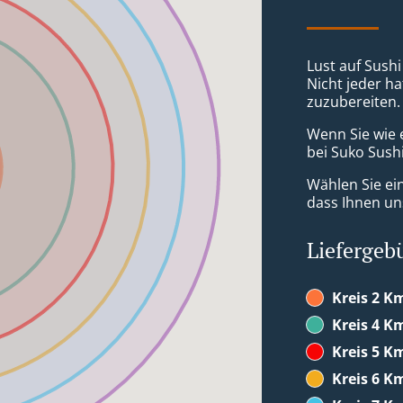
Lust auf Sushi
Nicht jeder ha
zuzubereiten.
Wenn Sie wie 
bei Suko Sushi
Wählen Sie ei
dass Ihnen uns
Liefergeb
Kreis 2 K
Kreis 4 K
Kreis 5 K
Kreis 6 K